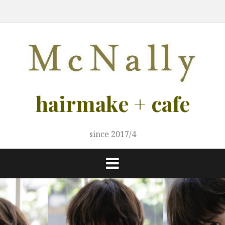
コ
ご
ご
メ
LADIY
MEN
カ
ス
ブ
ヘ
ア
ス
ン
案
予
ニ
s
s
フ
タ
ロ
ア
ク
タ
テ
内
約
ュ
ェ
イ
グ
ケ
セ
イ
ー
リ
ア
ス
リ
ン
ス
ス
ト
ト
ツ
募
へ
集！
ス
キ
hairmake + cafe
ッ
プ
since 2017/4