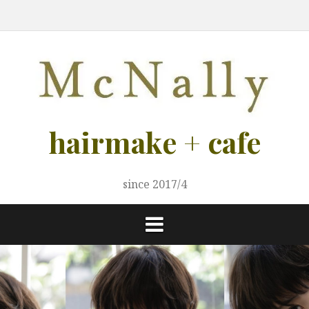
コ
ご
ご
メ
LADIY
MEN
カ
ス
ブ
ヘ
ア
ス
ン
案
予
ニ
s
s
フ
タ
ロ
ア
ク
タ
テ
内
約
ュ
ェ
イ
グ
ケ
セ
イ
ー
リ
ア
ス
リ
ン
ス
ス
ト
ト
ツ
募
へ
集！
ス
キ
hairmake + cafe
ッ
プ
since 2017/4