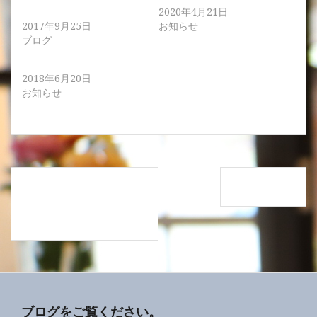
して。
2020年4月21日
2017年9月25日
お知らせ
ブログ
山形はさくらんぼの季節
2018年6月20日
お知らせ
投
34歳なりました！コメン
スタイル撮影
稿
トありがとうございま
ナ
す！
ビ
ゲ
ー
ブログをご覧ください。