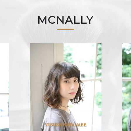
MCNALLY
YUSUKE WATANABE