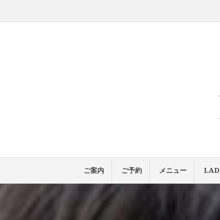
コ
ン
テ
ン
ツ
へ
ス
キ
ッ
プ
ご案内
ご予約
メニュー
LAD