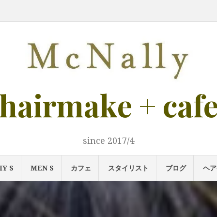
ご
ご
メ
LADIY
MEN
カ
ス
ブ
ヘ
ア
ス
案
予
ニ
s
s
フ
タ
ロ
ア
ク
タ
内
約
ュ
ェ
イ
グ
ケ
セ
イ
ー
リ
ア
ス
リ
ス
ス
ト
ト
募
集！
hairmake + caf
since 2017/4
IY S
MEN S
カフェ
スタイリスト
ブログ
ヘア