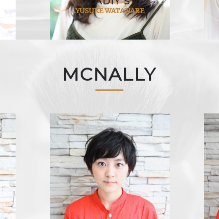
LADIY S
YUSUKE WATANABE
MCNALLY