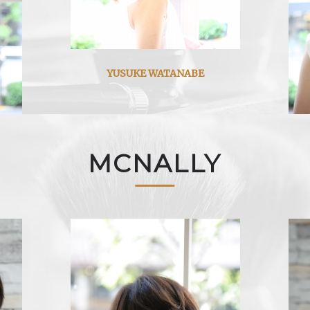
YUSUKE WATANABE
MCNALLY