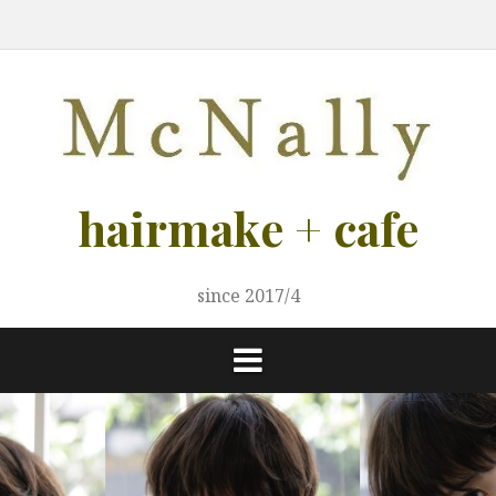
コ
ご
ご
メ
LADIY
MEN
カ
ス
ブ
ヘ
ア
ス
ン
案
予
ニ
s
s
フ
タ
ロ
ア
ク
タ
テ
内
約
ュ
ェ
イ
グ
ケ
セ
イ
ー
リ
ア
ス
リ
ン
ス
ス
ト
ト
ツ
募
へ
集！
ス
キ
hairmake + cafe
ッ
プ
since 2017/4