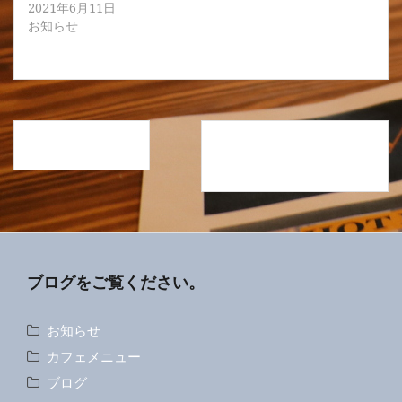
2021年6月11日
お知らせ
投
日々、練習です。
ツヤがでない原因は、、
稿
〇〇かも
ナ
ビ
ゲ
ー
ブログをご覧ください。
シ
お知らせ
ョ
カフェメニュー
ン
ブログ