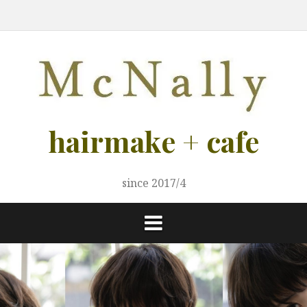
コ
ご
ご
メ
LADIY
MEN
カ
ス
ブ
ヘ
ア
ス
ン
案
予
ニ
s
s
フ
タ
ロ
ア
ク
タ
テ
内
約
ュ
ェ
イ
グ
ケ
セ
イ
ー
リ
ア
ス
リ
ン
ス
ス
ト
ト
ツ
募
へ
集！
ス
キ
hairmake + cafe
ッ
プ
since 2017/4