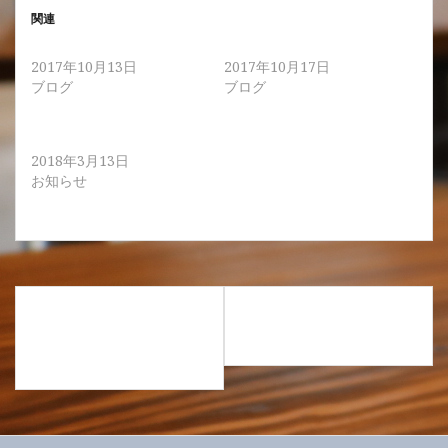
関連
スタッフ募集します！
2年ぶりカット！？
2017年10月13日
2017年10月17日
ブログ
ブログ
新しいスタッフのご紹
介！！
2018年3月13日
お知らせ
投
ツヤと柔らかさを オス
透明感ペールピンクのボ
稿
スメ⭐︎リノヴィール エッ
ブ
ナ
センスミスト
ビ
ゲ