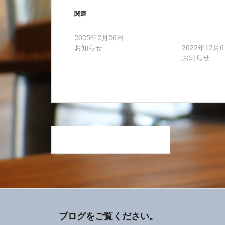
関連
ハンサムショート
頭が小さくみ
2025年2月26日
ショート
お知らせ
2022年12月
お知らせ
投
人気の 『Xトリートメント』
稿
ナ
ビ
ゲ
ー
ブログをご覧ください。