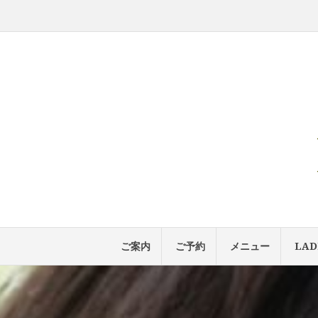
コ
ン
テ
ン
ツ
へ
ス
キ
ッ
プ
ご案内
ご予約
メニュー
LAD