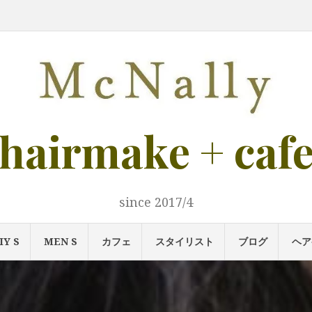
ご
ご
メ
LADIY
MEN
カ
ス
ブ
ヘ
ア
ス
案
予
ニ
s
s
フ
タ
ロ
ア
ク
タ
内
約
ュ
ェ
イ
グ
ケ
セ
イ
ー
リ
ア
ス
リ
ス
ス
ト
ト
募
集！
hairmake + caf
since 2017/4
IY S
MEN S
カフェ
スタイリスト
ブログ
ヘア